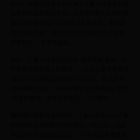
近日，在黑猫投诉平台上关于小赢卡贷无故扣取
会员费的投诉层出不穷。众多用户表示在成功借
款后无故被扣除948元的会员礼包费用，咨询官
方客服后得知，“会员大礼包办理成功后可享受
多项权益”，不支持退款。
此外，小赢卡贷还被指存在“爆通讯录”催收、恐
吓等监管明令禁止的事项。一位在小赢卡贷平台
借款2.5万元的网友在偿还2.9万元后，尝试和平
台协商减免利息，却受到催收人员的威胁，称将
“联系户籍地，联系父母单位，上门催收。”
遭到用户密集投诉的同时，小赢卡贷母公司小赢
科技经营业绩实现了较快增长。11月23日，小赢
科技发布的业绩报告显示，2021年第三季度其总