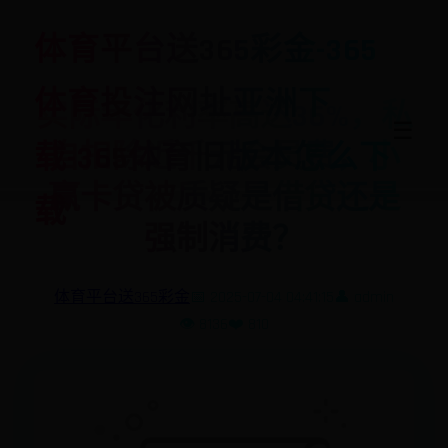
体育平台送365彩金-365
体育投注网址亚洲下
实际年化利率高达36%，私
☰
自扣除近千元会员费，小
载-365体育旧版本怎么下
赢卡贷被质疑是借贷还是
载
强制消费？
体育平台送365彩金
📅 2025-07-04 04:41:15
👤 admin
👁️ 8136
❤️ 810