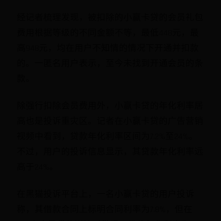
经记者梳理发现，被扣除的小赢卡贷的会员礼包
费用根据等级的不同金额不等，最低448元，最
高948元，均在用户不知情的情况下开通并扣款
的。一匿名用户表示，至今未找到开通会员的条
款。
除强行扣除会员费用外，小赢卡贷的年化利率居
高也是投诉重灾区。记者在小赢卡贷的广告营销
视频中看到，贷款年化利率区间为7.2%至24%。
不过，用户的投诉信息显示，其贷款年化利率远
高于24%。
在黑猫投诉平台上，一名小赢卡贷的用户投诉
称，其借款合同上标明合同利率为7.8%，但在