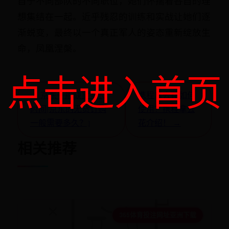
自于不同部队的不同职位，她们怀揣着各自的理
想集结在一起。近乎残忍的训练和实战让她们逐
渐蜕变，最终以一个真正军人的姿态重新绽放生
命，凤凰涅槃。
点击进入首页
← 京东一般缺货多长
携程拿去花如何
时间(京东的无货订购
使用？携程拿去
一般需要多久？)
花介绍！ →
相关推荐
365体育投注网址亚洲下载