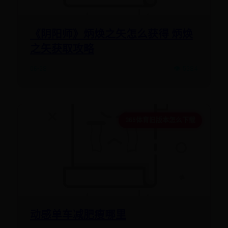
《阴阳师》炳焕之矢怎么获得 炳焕
之矢获取攻略
06-28
👁️ 5384
365体育旧版本怎么下载
动感单车减肥瘦哪里