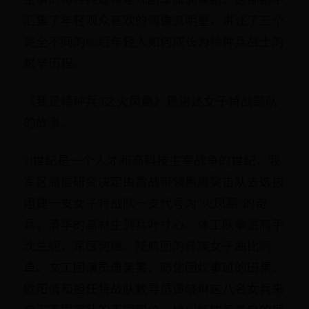
主演的特种兵题材电视剧军旅偶像剧。这部剧中
汇集了年轻观众喜欢的偶像派明星，讲述了三个
完全不同的90后年轻人如何成长为特种兵战士的
艰辛历程。
《我是特种兵3之火凤凰》是讲述女子特战部队
的故事。
21世纪是一个人才和高科技主宰战争的世纪，我
军区高层研究决定由雷战带领黑鹰突击队去选拔
组建一支女子特战队一支代号为“火凤凰”的奇
兵。清华的高材生列兵叶寸心、体工队拳道高手
沈兰妮、军医何璐、陆航团的彝族女子曲比阿
卓、文工团演员唐笑笑、防化团炊事班的田果、
欧阳倩和担任特战队教导员谭晓琳这八名女兵来