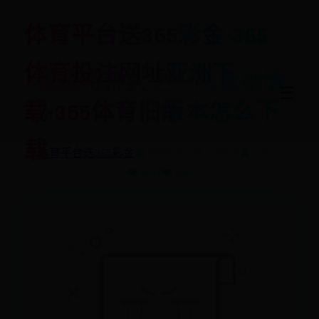
体育平台送365彩金-365
体育投注网址亚洲下
我是特种兵之火凤凰剧情
☰
介绍
载-365体育旧版本怎么下
载
体育平台送365彩金
📅 2025-06-28 13:28:07
👤 admin
👁️ 6277
❤️ 660