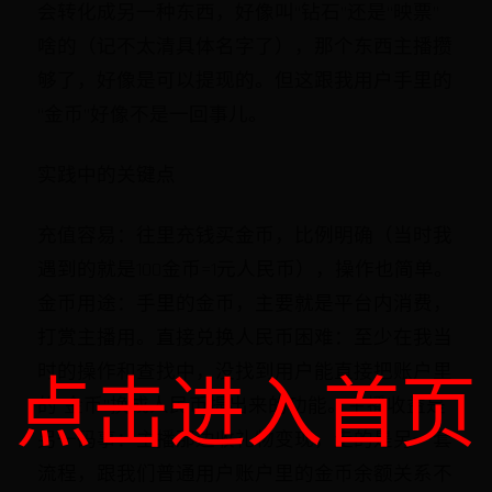
会转化成另一种东西，好像叫“钻石”还是“映票”
啥的（记不太清具体名字了），那个东西主播攒
够了，好像是可以提现的。但这跟我用户手里的
“金币”好像不是一回事儿。
实践中的关键点
充值容易：往里充钱买金币，比例明确（当时我
遇到的就是100金币=1元人民币），操作也简单。
金币用途：手里的金币，主要就是平台内消费，
打赏主播用。直接兑换人民币困难：至少在我当
时的操作和查找中，没找到用户能直接把账户里
点击进入首页
的“金币”换成人民币提出来的功能。主播收益是
另一码事：主播那边收礼物变现，走的是另一套
流程，跟我们普通用户账户里的金币余额关系不