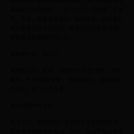
是这样的，前段时间看一直播，偶尔也跟着凑热
闹刷点小礼物啥的，一来二去账户里就攒了些金
币。不多，但看着那数字，我就琢磨，这玩意儿
能不能像有些平台那样，给我换回点真金白银？
哪怕是买包烟钱也行，对。
我的第一步：找入口
我就先打开一直播，点进那个“我的”页面，开始
翻找。什么“我的钱包”、“我的收益”、“金币账户”
之类的，挨个点进去看。
摸索过程中的发现
找了半天，确实找到了显示我金币余额的地方。
数字清清楚楚地在那儿。但是，旁边愣是没看着