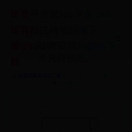
体育平台送365彩金-365
体育投注网址亚洲下
一直播金币兑换人民币的
☰
比例是多少？了解最新官
载-365体育旧版本怎么下
方兑换规则。
载
365体育旧版本怎么下载
📅 2025-06-27 09:19:01
👤 admin
👁️ 5824
❤️ 506