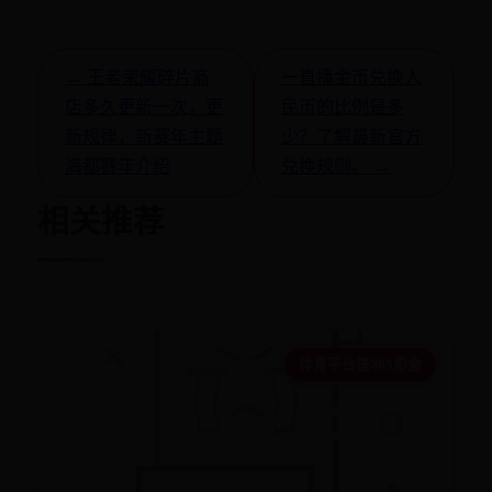
← 王者荣耀碎片商
一直播金币兑换人
店多久更新一次，更
民币的比例是多
新规律，新赛年主题
少？了解最新官方
海都赛年介绍
兑换规则。 →
相关推荐
体育平台送365彩金