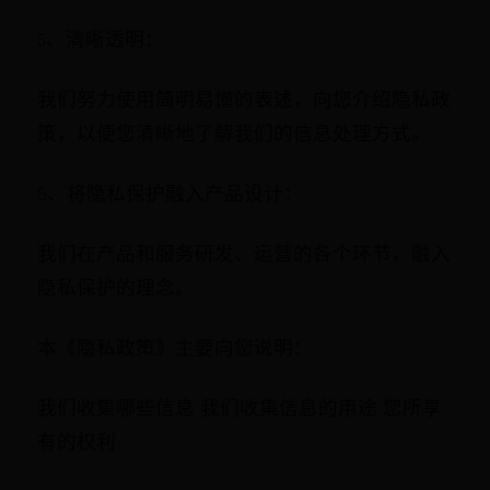
5、清晰透明：
我们努力使用简明易懂的表述，向您介绍隐私政
策，以便您清晰地了解我们的信息处理方式。
6、将隐私保护融入产品设计：
我们在产品和服务研发、运营的各个环节，融入
隐私保护的理念。
本《隐私政策》主要向您说明：
我们收集哪些信息 我们收集信息的用途 您所享
有的权利