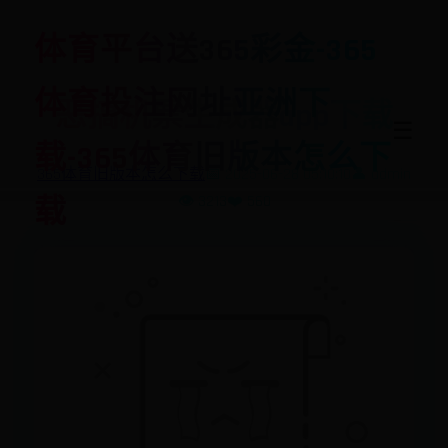
体育平台送365彩金-365
体育投注网址亚洲下
恶搞机票生成器app下载
☰
载-365体育旧版本怎么下
365体育旧版本怎么下载
📅 2025-06-28 05:10:10
👤 admin
👁️ 3213
❤️ 560
载