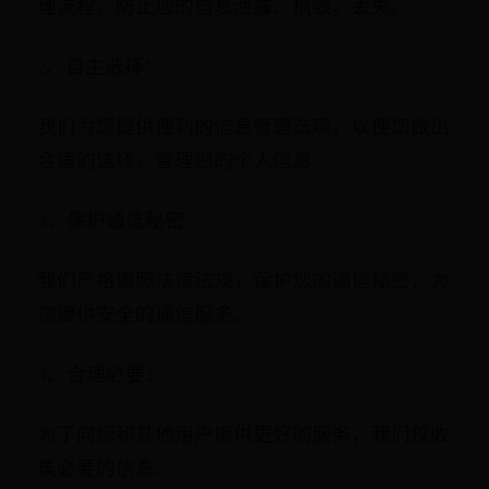
理流程，防止您的信息泄露、损毁、丢失。
2、自主选择：
我们为您提供便利的信息管理选项，以便您做出
合适的选择，管理您的个人信息
3、保护通信秘密：
我们严格遵照法律法规，保护您的通信秘密，为
您提供安全的通信服务。
4、合理必要：
为了向您和其他用户提供更好的服务，我们仅收
集必要的信息。