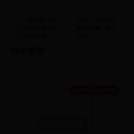
← 《阴阳师》炳焕
弃养？！如果不想
之矢怎么获得 炳焕
继续养宠物，要怎
之矢获取攻略
么办？ →
相关推荐
365体育旧版本怎么下载