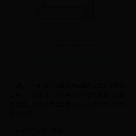
《剑士》中的铠甲之王也就是盔甲之王，它就在
盔甲之王家里面，而盔甲之王家就在水泡上面的
河里面，注意是河道里面进的去在河中间，仔细
找找就行了。
kenshi铠甲之王在哪里