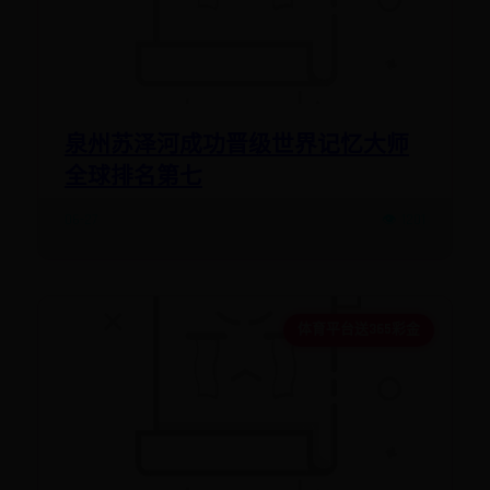
泉州苏泽河成功晋级世界记忆大师
全球排名第七
06-27
👁️ 1201
体育平台送365彩金