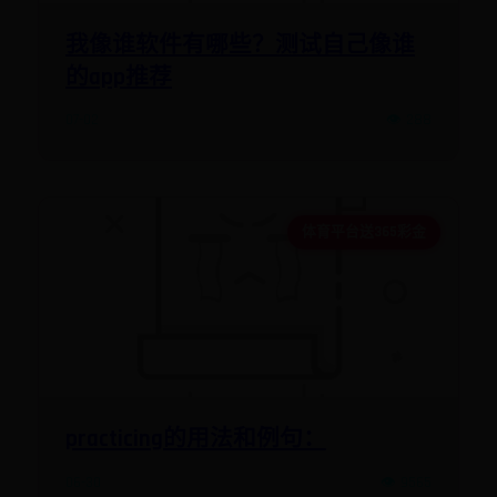
我像谁软件有哪些？测试自己像谁
的app推荐
07-02
👁️ 288
体育平台送365彩金
practicing的用法和例句：
06-30
👁️ 9565