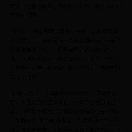
有多样化算力服务器规模超60万台，数据中心机
架超120万架。
2023年，A股迎来四大转机，一是中国防疫政策
重大优化，二是中国地产政策全面转向，三是海
外通胀确认了拐点，四是美联储紧缩政策在退
坡。尽管未来经济重启之路仍面临阻力，市场信
心重塑也并非一帆风顺，但我们对2023年的市场
充满了期待。
在A股市场上，中国移动的“移动梦”一直在躁动
着，也正是因为追梦不止，才有了在经历3G追
赶，4G并驾齐驱后，我国移动通信行业在5G领域
已发展成为“领头羊”的局面，中国移动在每一代
通信技术更迭中，都扮演着至关重要的角色。不