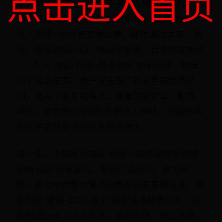
点击进入首页
术，世界杯打造的首个元宇宙比特空间星际广
场、星座·M系列，以及首次采用批量比特数智人
投入顶级IP制作等亮眼成绩。咪咕通过体育、游
戏、娱乐的切入口，辅以冬奥会、世界杯等热点
IP，引入“内容+科技+融合创新”的新玩法，构建
出了成熟度高、用户覆盖面广的元宇宙比特空
间，抢占了未来制高点。随着顶级赛事、影视、
娱乐、电竞等IP内容的不断注入咪咕，中国移动
的元宇宙想象空间只会越来越大。
这一年，中国移动锚定“世界一流信息服务科技
创新公司”目标定位，系统打造以5G、算力网
络、能力中台等为重点的新型信息基础设施，创
新构建“连接+算力+能力”新型信息服务体系，持
续推进CHBN（个人市场、家庭市场、政企市场、