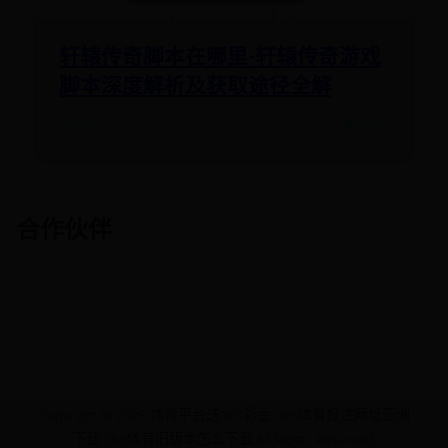
轩辕传奇脚本在哪里-轩辕传奇游戏
脚本深度解析及获取途径全解
06-29
👁️ 4626
合作伙伴
Copyright ©
2026
体育平台送365彩金-365体育投注网址亚洲
下载-365体育旧版本怎么下载 All Rights Reserved.