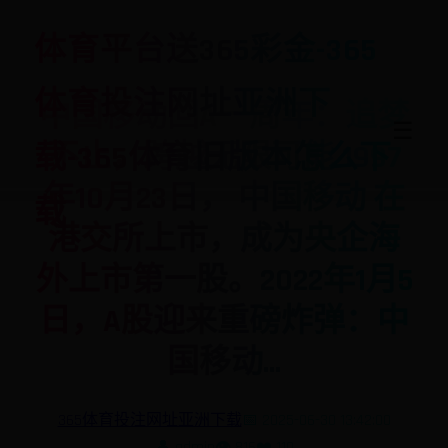
体育平台送365彩金-365
体育投注网址亚洲下
中国移动回A一周年：追梦
☰
不止，跨越无限可能 1997
载-365体育旧版本怎么下
年10月23日， 中国移动 在
载
港交所上市，成为央企海
外上市第一股。2022年1月5
日，A股迎来重磅炸弹：中
国移动...
365体育投注网址亚洲下载
📅 2025-06-30 13:42:00
👤 admin
👁️ 816
❤️ 110