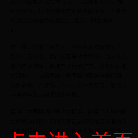
数字内容收入达到116亿元，同比增长50.6%，增
速创新高；打造集中化产业链金融平台，上半年
产业链金融业务规模近300亿元，同比提升
157%。
这一年，在能力层方面，中国移动积极布局人工
智能、区块链、智能交互等技术领域，加大核心
能力自主构建，拥抱产业链合作方，培育优质能
力服务。在应用层面，中国移动聚焦咪咕视频、
视频彩铃、云游戏、云VR、云AR等方向，加速元
宇宙内容及应用领域的布局。
目前，中国移动以咪咕为抓手，积累了大量的粉
丝和优质内容，它的元宇宙更多的是与现有的内
容基础相结合；冬奥会的数智人和XR等虚拟技