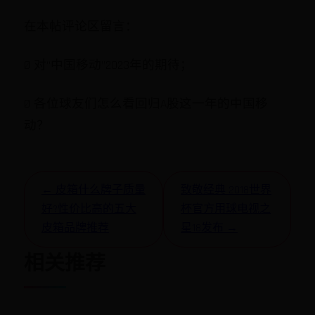
在本帖评论区留言：
Ø 对“中国移动”2023年的期待；
Ø 各位球友们怎么看回归A股这一年的中国移
动？
← 皮箱什么牌子质量
致敬经典 2018世界
好?性价比高的五大
杯官方用球电视之
皮箱品牌推荐
星18发布 →
相关推荐