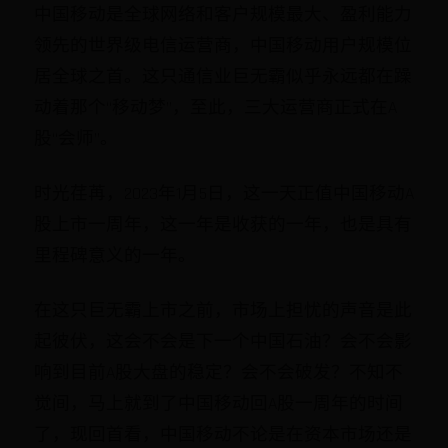
中国移动是全球网络和客户规模最大、盈利能力
领先的世界级电信运营商，中国移动用户规模位
居全球之首。这只通信业巨无霸似乎永远都在躁
动着那个“移动梦”，至此，三大运营商正式在A
股“会师”。
时光荏苒，2023年1月5日，这一天正值中国移动A
股上市一周年，这一年是收获的一年，也是具有
里程碑意义的一年。
在这只巨无霸上市之前，市场上担忧的声音是此
起彼伏，这会不会是下一个中国石油？会不会影
响到目前A股大盘的稳定？会不会破发？不知不
觉间，马上就到了中国移动回A股一周年的时间
了，现回首看，中国移动不论是在资本市场还是