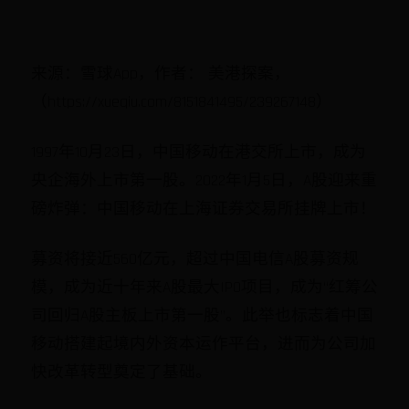
来源：雪球App，作者： 美港探案，
（https://xueqiu.com/8151841495/239267148）
1997年10月23日，中国移动在港交所上市，成为
央企海外上市第一股。2022年1月5日，A股迎来重
磅炸弹：中国移动在上海证券交易所挂牌上市！
募资将接近560亿元，超过中国电信A股募资规
模，成为近十年来A股最大IPO项目，成为“红筹公
司回归A股主板上市第一股”。此举也标志着中国
移动搭建起境内外资本运作平台，进而为公司加
快改革转型奠定了基础。