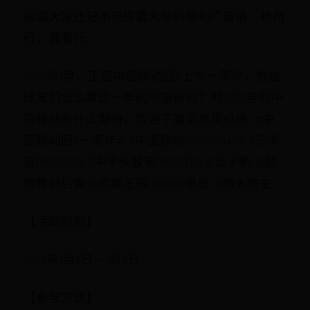
知道大家还记不记得葛大爷的那句广告语：神州
行，我看行。
2023年1月，正值中国移动回A上市一周年，各位
球友们怎么看这一年的中国移动？对2023年的中
国移动有什么期待，欢迎下面交流观点哦~#中
国移动回A一周年# $中国移动(SH600941)$ $元宇
宙(BK2559)$ $中字头股票(BK0571)$ @公子豹 @别
犹豫别后悔 @周期王国 @qwer惠星 @明大教主
【活动时间】
2023年1月5日——1月8日
【参与方式】