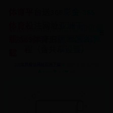
体育平台送365彩金-365
体育投注网址亚洲下
Win7/Win10/Win11打印机驱
☰
动安装与扫描修复详细教
载-365体育旧版本怎么下
程（含共享设置）
载
365体育投注网址亚洲下载
📅 2025-08-08 06:07:32
👤 admin
👁️ 9217
❤️ 242