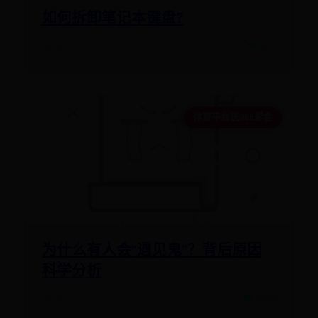
如何拆卸笔记本键盘?
06-28
👁️ 6173
体育平台送365彩金
为什么有人会“遇见鬼”？背后原因
科学分析
07-10
👁️ 9423