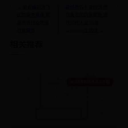
← 麻雀编剧海飞
最经典的十首唐词 唐
谈陈深李易峰 陈
代著名的词有哪些 唐
深感情线及陈深
代词作大全100首
背景揭秘
→MAIGOO生活榜 →
相关推荐
365体育旧版本怎么下载