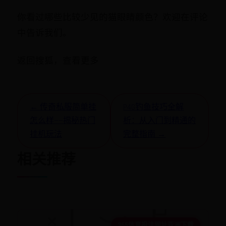
你看过哪些比较少见的猫眼睛颜色？欢迎在评论
中告诉我们。
返回搜狐，查看更多
← 传奇私服简单挂
P4G钓鱼技巧全解
怎么样——揭秘热门
析：从入门到精通的
挂机玩法
完整指南 →
相关推荐
365体育投注网址亚洲下载