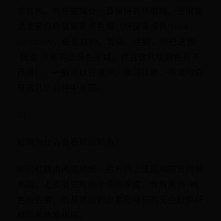
或棕色。有些猫咪会一直保持蓝色眼睛。蓝眼猫
通常是白色猫或重点色猫（所谓重点色[point
coloration]，便是在脸、耳朵、手脚、尾巴这些
“极点”上有明显深色区域，并且这几块颜色互不
连接），一般可以在暹罗、喜马拉雅、布偶和伯
曼这几个品种中发现。
03
虹膜为什么会表现出颜色？
眼的虹膜由两层组成——后方的上皮层和前方的基
质层。上皮层只有两个细胞厚度，含有黑色—褐
色的色素，而基质层则由紧密堆积的无色胶原纤
维和黑色素组成。