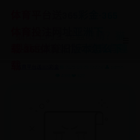
体育平台送365彩金-365
体育投注网址亚洲下
猫出生时全是蓝眼睛？猫
☰
眼颜色的这5个问题真有趣
载-365体育旧版本怎么下
载
体育平台送365彩金
📅 2025-09-29 13:22:41
👤 admin
👁️ 4386
❤️ 622