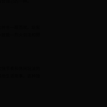
适合自己的一种。
功并非一蹴而就。玩家
技能——烈火剑法和野
欢快节奏和休闲玩法的
其他生活琐事。这种独