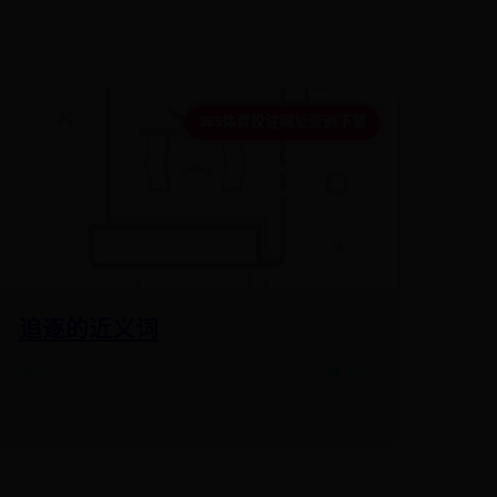
365体育投注网址亚洲下载
追逐的近义词
08-04
👁️ 1614