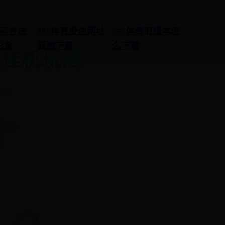
平台送
365体育投注网址
365体育旧版本怎
5彩金
亚洲下载
么下载
门挂机玩法
232