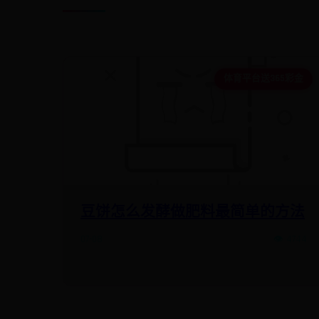
体育平台送365彩金
豆饼怎么发酵做肥料最简单的方法
07-08
👁️ 4744