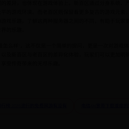
间的差异，也体现在游戏体验上。新百区通过分身系统、
公平的游戏环境。而老百区则保留着更多复古的游戏元素
的游戏乐趣。了解这两种服务器之间的不同，有助于玩家
世界的乐趣。
挂怎么样”，这不仅是一个简单的提问，更是一次对游戏
，以及新百区与老百区的差异化体验，玩家们可以更加明
，享受传奇带来的无尽乐趣。
行榜 2025流行的免费网游有没有
电信4M宽带下载速度的