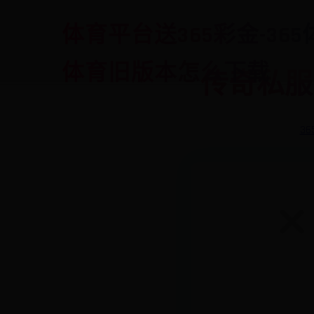
体育平台送365彩金-36
体育旧版本怎么下载
传奇私服
3