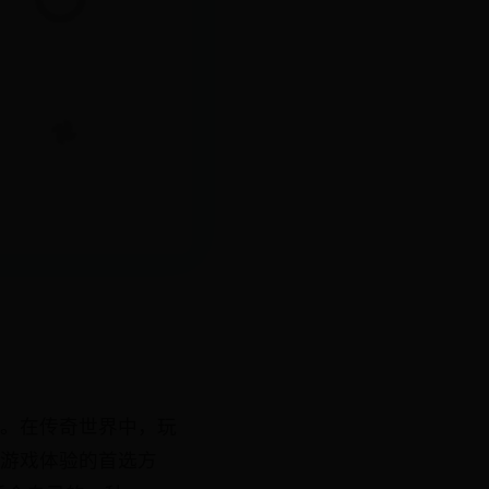
要。在传奇世界中，玩
效游戏体验的首选方