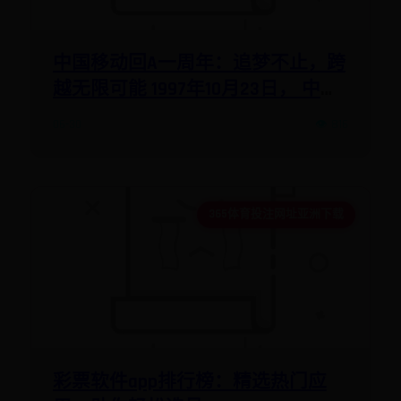
中国移动回A一周年：追梦不止，跨
越无限可能 1997年10月23日， 中国
移动 在港交所上市，成为央企海外
06-30
👁️ 816
上市第一股。2022年1月5日，A股迎
来重磅炸弹：中国移动...
365体育投注网址亚洲下载
彩票软件app排行榜：精选热门应