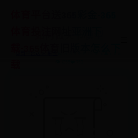
体育平台送365彩金-365
体育投注网址亚洲下
如何做关节模型
☰
载-365体育旧版本怎么下
体育平台送365彩金
📅 2025-08-09 06:36:57
👤 admin
👁️ 1355
❤️ 759
载