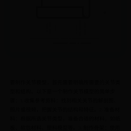
要制作关节模型，首先需要明确所需要的关节类
型和结构。以下是一个制作关节模型的简单步
骤：1. 收集参考资料：找到相关关节的解剖图、
照片或视频，把握关节的结构和特征。2. 准备材
料：根据所选关节类型，准备合适的材料，如纸
板、软包材料、塑料模型等。3. 制作骨架：使用