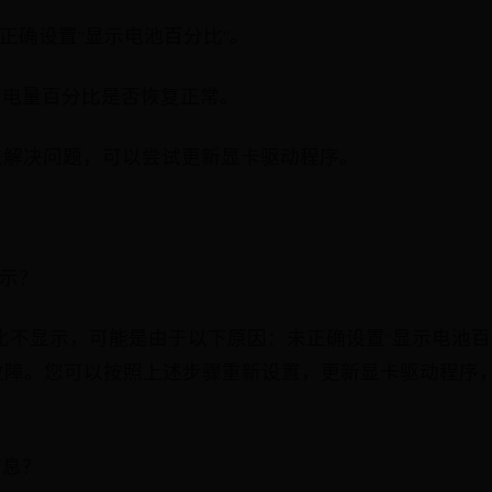
骤正确设置“显示电池百分比”。
查看电量百分比是否恢复正常。
无法解决问题，可以尝试更新显卡驱动程序。
显示？
比不显示，可能是由于以下原因：未正确设置“显示电池百
故障。您可以按照上述步骤重新设置，更新显卡驱动程序
信息？