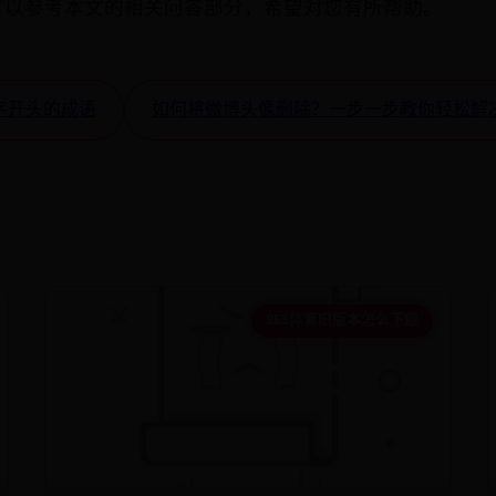
可以参考本文的相关问答部分，希望对您有所帮助。
字开头的成语
如何将微博头像删除？一步一步教你轻松解决
365体育旧版本怎么下载