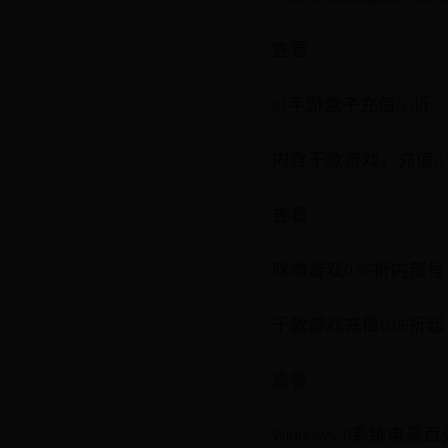
查看
ST手游盒子充值0.1折
内含千款游戏，充值0.
查看
咪噜游戏0.05折内部号
千款游戏充值0.05折起
查看
Windows 11系统