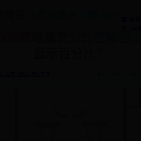
5体育投注网址亚洲下载-365
首
体育
页
36
ws 11系统电量百分比在哪
显示百分比？
365体育旧版本怎么下载
📅 2025-07-02 19:00:33
👤 admin
👁️ 7032
❤️ 1